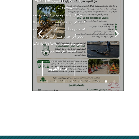
بواسطة ‪
,
VRDPO
|
30 يوليو 2026
VRDPO
| 0 Comments
VRDPO-أحداث
29 يوليو 2026
أحداث و
inst-aero
إعلان إلى الأسرة الجامعية من السيد مدير جامعة
مستجدات معهد الطيران و الدراسات الفضائية
أخبار
البليدة 1في إطار تنفيذ برنامج تحسين وتهيئة الهياكل
معهد الطيران
معهد الطيران و الدراسات الفضائية
الجامعية، وحرصاً من إدارة الجامعة على توفير محيط
جامعي آمن وعصري يضمن أحسن ظروف الدراسة
والعمل، يعلم السيد مدير الجامعة كافة أفراد الأسرة
الجامعية، من أساتذة وموظفين...
قراءة المزيد
أخـــــــــبار المعهـــد
أخـــــــــبار المعهـــد