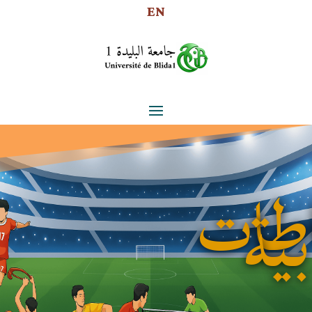
EN
اطات
بية