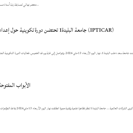
محضر نهائي لمسابقة رتبة أستاذ مساعد 20 منصب شعبة فيزياء شعبة علوم بيولوجيا شعبة رياضيات شعبة الإعلام الآلي شعبة علوم...
جامعة البليدة1 تحتضن دورة تكوينية حول إعداد وتنفيذ مشروع المؤسسة في إطار مشروع التوأمة (IPTICAR)
احتضنت جامعة سعد دحلب البليدة1، نهار اليوم الأربعاء 13 ماي 2026، وتتواصل إلى غاية يوم غ
الأبواب المفتوحة
بمشاركة كبرى الشركات العالمية … جا