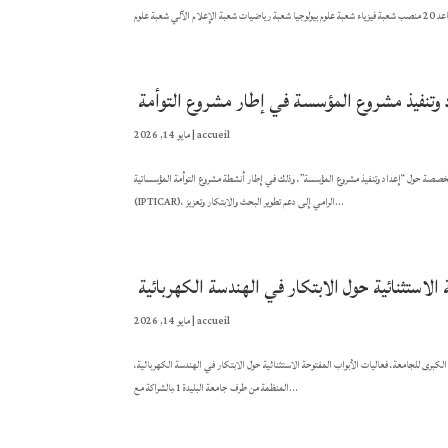
accueil
|
مايو 14, 2026
د الخميس، فعاليات الدورة التكوينية المتخصصة حول “إعداد وتنفيذ مشروع المؤسسة”، وذلك في إطار أنشطة مشروع التوأمة المؤسساتية
(IPTICAR)، الرامي إلى دعم تطوير البحث والابتكار وتعزيز...
 الاستثنائية حول الابتكار في الهندسة الكهربائية
accueil
|
مايو 14, 2026
معة البليدة1 تنظم تظاهرة علمية وتقنية مميزة انطلقت نهار اليوم الأربعاء 13 ماي2026 بقاعة المؤتمرات الكبرى للجامعة، فعاليات الأبواب المفتوحة الاستثنائية حول الابتكار في الهندسة الكهربائية،
المنظمة من طرف جامعة البليدة1،بالشراكة مع...