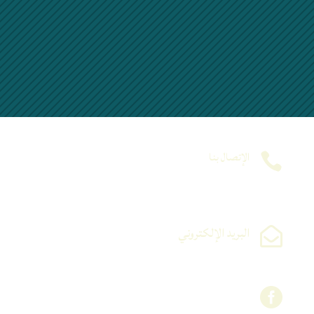
الإتصال بنا

(213) 25 27 24 36
Fax: (213) 25 27 23 73/ 25 05
البريد الإلكتروني

contact@univ-blida.dz
contact@univ-blida.dz
