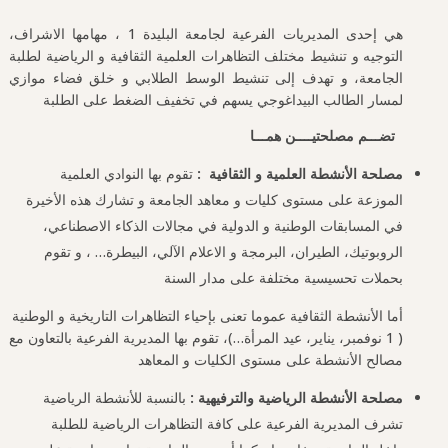
هي إحدى المديريات الفرعية لجامعة البليدة 1 ، مهامها الاشراف،
التوجيه و تنشيط مختلف التظاهرات العلمية الثقافية و الرياضية لطلبة
الجامعة، و تهدف إلى تنشيط الوسط الطلابي و خلق فضاء موازي
لمسار الطالب البيداغوجي يسهم في تخفيف الضغط على الطلبة
تضـــم مصلحتيــــن همـــا
مصلحة الأنشطة العلمية و الثقافية :
تقوم بها النوادي العلمية
الموزعة على مستوى كليات و معاهد الجامعة و تشارك هذه الأخيرة
في المسابقات الوطنية و الدولية في مجالات الذكاء الاصطناعي،
الروبوتيك، الطيران، البرمجة و الاعلام الآلي، البيطرة… ، و تقوم
بحملات تحسيسية مختلفة على مدار السنة
أما الأنشطة الثقافية عموما تعنى بإحياء التظاهرات التاريخية و الوطنية
( 1 نوفمبر، يناير، عيد المرأة…)، تقوم بها المديرية الفرعية بالتعاون مع
مصالح الأنشطة على مستوى الكليات و المعاهد
مصلحة الأنشطة الرياضية والترفيهية :
بالنسبة للأنشطة الرياضية
تشرف المديرية الفرعية على كافة التظاهرات الرياضية للطلبة