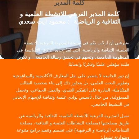
كلمة المدير
كلمة المدير الفرعي للانشطة العلمية و
الثقافية و الرياضية : محمود ايت سعدي
يشرفني أن أرحّب بكم في صفحة المديرية الفرعية للأنشطة
العلمية، الثقافية والرياضية، التي تُعدّ إحدى الركائز الأساسية في
المنظومة الجامعية، وتسهم في تحقيق رسالة الجامعة و تكوين
طلبة مؤهلين علميًا وفكريًا وإنسانيًا.
إن دور الجامعة لا يقتصر على نقل المعارف الأكاديمية والبيداغوجية
وتطوير البحث العلمي، بل يتجاوز ذلك إلى بناء شخصية الطالب
المتكاملة، القادرة على التفكير النقدي، والعمل الجماعي، وتحمل
المسؤولية، من خلال تأسيس نوادي علمية وثقافية للإسهام الإيجابي
في التنشيط الجامعي.
تعمل المديرية الفرعية للأنشطة العلمية، الثقافية والرياضية عن
طريق مصلحتيها (مصلحة النشاطات العلمية و الثقافية، مصلحة
النشاطات الرياضية و الترفيهية) على تصميم وتنفيذ برامج متنوعة
ومتوازنة تشمل: