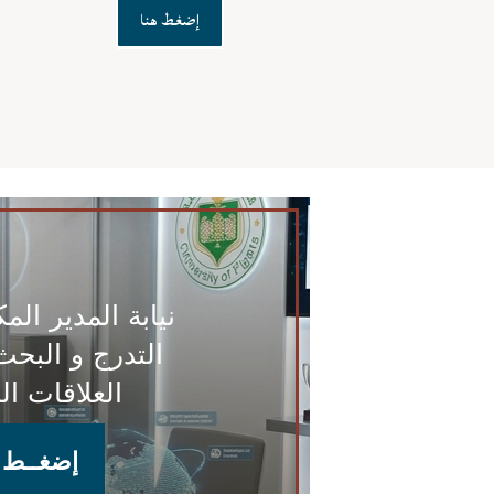
إضغط هنا
نيابة المدير الم
التدرج و البحث
العلاقات ال
إضغــط ه