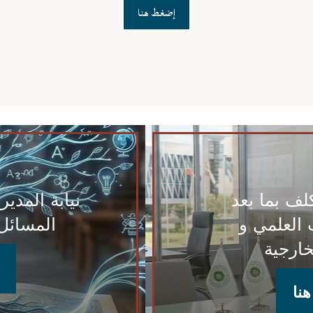
إضغط هنا
كلف بما بعد
نيابة المدي
 العلمي و
المسائل 
خارجية
نا