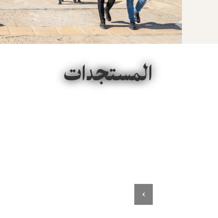
المستجدات
›