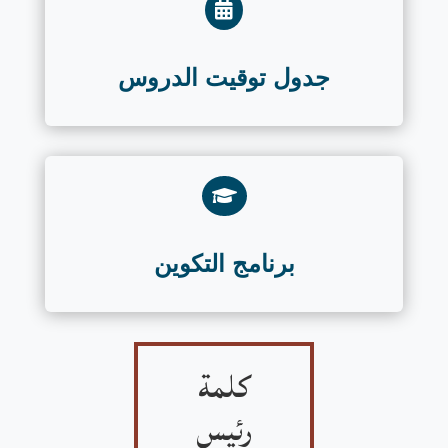

جدول توقيت الدروس

برنامج التكوين
كلمة
رئيس