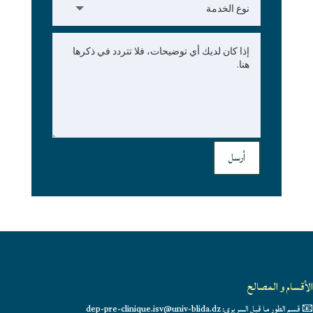
أرسل
الأقسام و المصالح
📧 قسم الطور ما قبل السريري: dep-pre-clinique.isv@univ-blida.dz