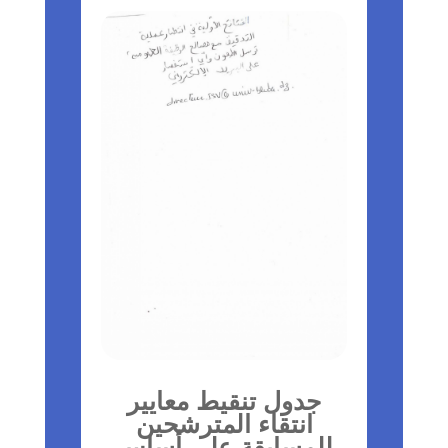
جدول تنقيط معايير
انتقاء المترشحين
للمسابقة على أساس