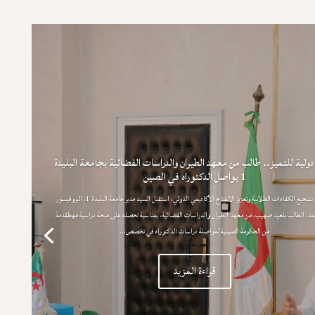
ولية للتميز.. طالب من معهد الطيران والدراسات الفضائية بجامعة البليدة
1 يواصل الدكتوراه في الصين
في إطار تشجيع الكفاءات الطلابية وتعزيز الانفتاح الأكاديمي الدولي، استقبل السيد مدير جامعة البليدة 1، البروفيسور
حمد، الطالب بلعيد صهيب، من معهد الطيران والدراسات الفضائية، بمناسبة تحصله على منحة دراسية مهطقدمة
من الحكومة الصينية لمواصلة دراسات الدكتوراه في تخصص...
قراءة المزيد