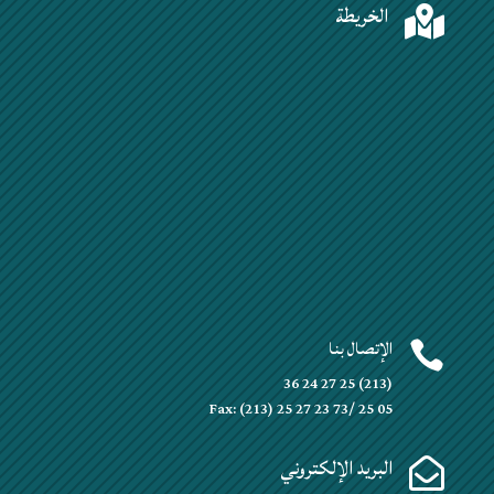
الخريطة

الإتصال بنا

(213) 25 27 24 36
Fax: (213) 25 27 23 73/ 25 05
البريد الإلكتروني
