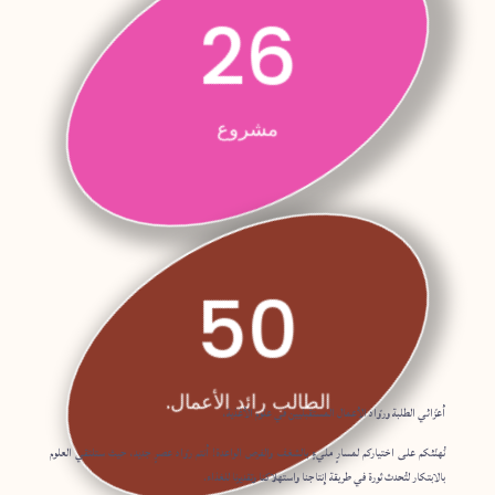
26
مشروع
50
الطالب رائد الأعمال.
أعزّائي الطلبة وروّاد الأعمال المستقبليين في علوم الأغذية،
نُهنّئكم على اختياركم لمسارٍ مليءٍ بالشغف والفرص الواعدة! أنتم روّاد عصرٍ جديد، حيث ستلتقي العلوم
بالابتكار لتُحدث ثورة في طريقة إنتاجنا واستهلاكنا وتقديرنا للغذاء.