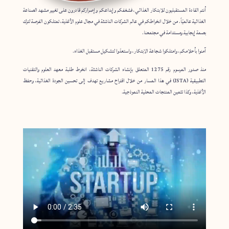
أنتم القادة المستقبليون للابتكار الغذائي، فشغفكم وإبداعكم وإصراركم قادرون على تغيير مشهد الصناعة
الغذائية عالميّاً. من خلال انخراطكم في عالم الشركات الناشئة في مجال علوم الأغذية، تمتلكون الفرصة لترك
بصمة إيجابية ومستدامة في مجتمعنا.
آمنوا بأحلامكم، وامتلكوا شجاعة الابتكار، واستعدّوا لتشكيل مستقبل الغذاء.
منذ صدور المرسوم رقم 1275 المتعلق بإنشاء الشركات الناشئة، انخرط طلبة معهد العلوم والتقنيات
التطبيقية (ISTA) في هذا المسار من خلال اقتراح مشاريع تهدف إلى تحسين الجودة الغذائية، وحفظ
الأغذية، وكذا تثمين المنتجات المحلية النموذجية.