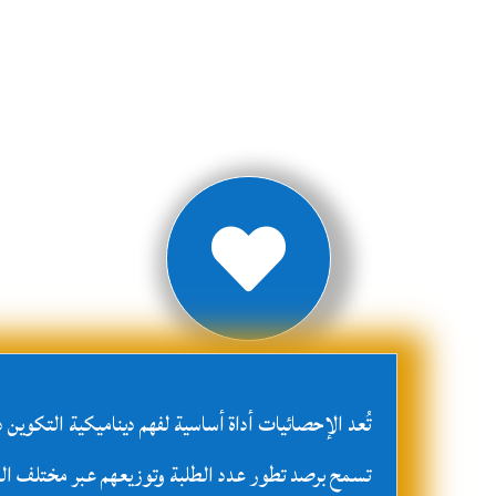

تُعد الإحصائيات أداة أساسية لفهم ديناميكية التكوين 
تسمح برصد تطور عدد الطلبة وتوزيعهم عبر مختلف ا