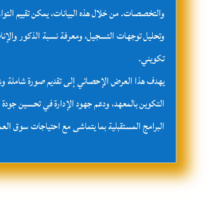
والتخصصات. من خلال هذه البيانات، يمكن تقييم التوا
وتحليل توجهات التسجيل، ومعرفة نسبة الذكور والإن
تكويني.
يهدف هذا العرض الإحصائي إلى تقديم صورة شاملة وشف
التكوين بالمعهد، ودعم جهود الإدارة في تحسين جودة 
البرامج المستقبلية بما يتماشى مع احتياجات سوق العم