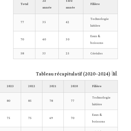
2e
1ère
Total
Filière
année
année
Technologie
77
35
42
laitière
Eaux &
70
40
30
boissons
58
33
25
Céréales
📊 Tableau récapitulatif (2020–2024)
2023
2022
2021
2020
Filière
Technologie
80
85
78
77
laitière
Eaux &
75
75
69
70
boissons