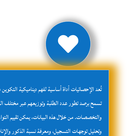

تُعد الإحصائيات أداة أساسية لفهم ديناميكية التكوين 
تسمح برصد تطور عدد الطلبة وتوزيعهم عبر مختلف ا
والتخصصات. من خلال هذه البيانات، يمكن تقييم التوا
وتحليل توجهات التسجيل، ومعرفة نسبة الذكور والإن