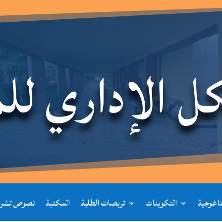
ل الإداري لل
يداغوجية
التكوينات
تربصات الطلبة
المكتبة
نصوص تشري