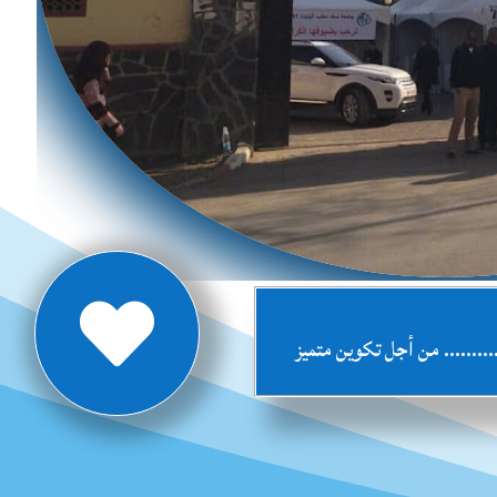

ة ………. من أجل تكوين متميز