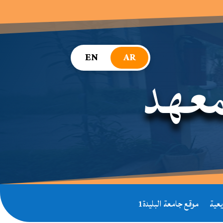
EN
AR
معهد
عية
موقع جامعة البليدة1