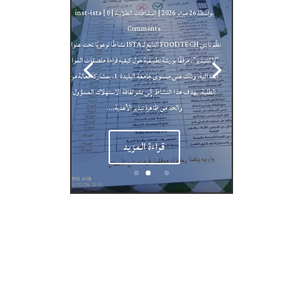
بواسطة ‪
26 فبراير 2026
|
النشاطات الطلابية
| 0
inst-ista
Comments
10 نوفمبر 2025
النشاطات الطلابية
inst-ista
نظّم نادي FOODTECH التابع لـ ISTA نشاطًا توعويًا تحت عنوان
“لا للتبذير”، مرفقًا بورشة تطبيقية حول كيفية قراءة ملصقات المواد
الغذائية، وذلك على مستوى جامعة البليدة 1، بمشاركة فعالة من
الطلبة. يهدف هذا النشاط إلى نشر ثقافة الاستهلاك المسؤول
والحد من ظاهرة تبذير الأغذية،...
قراءة المزيد