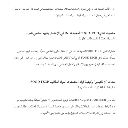
زيارة طلبة المعهد ISTA إلى معرض DJAZAGRO للشركات المتخصصة في الصناعة الغذائية، خاصة
المصنّعين في مجال التغليف، والمكوّنات، والمعدات الموجّهة...
مشاركة نادي FOODTECH لمعهد ISTA في الاحتفال باليوم العالمي للمرأة
مارس 8, 2026
|
النشاطات الطلابية
مشاركة نادي FOODTECH لمعهد ISTA في الاحتفال باليوم العالمي للمرأة بمناسبة اليوم العالمي
للمرأة، شارك نادي FOODTECH التابع لـ ISTA في فعاليات مميزة تهدف إلى إبراز دور المرأة في مجال
الصناعات الغذائية وتشجيع روح الابتكار والعمل الجماعي لدى الطلبة. شهدت هذه...
نشاط “لا للتبذير” وكيفية قراءة ملصقات المواد الغذائية FOOD TECH
فبراير 26, 2026
|
النشاطات الطلابية
نظّم نادي FOODTECH التابع لـ ISTA نشاطًا توعويًا تحت عنوان “لا للتبذير”، مرفقًا بورشة تطبيقية حول
كيفية قراءة ملصقات المواد الغذائية، وذلك على مستوى جامعة البليدة 1، بمشاركة فعالة من الطلبة. يهدف
هذا النشاط إلى نشر ثقافة الاستهلاك المسؤول والحد من ظاهرة تبذير الأغذية،...