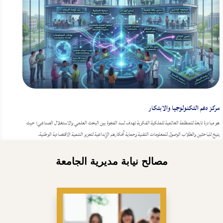
مركز دعم التكنولوجيا والابتكار
هو مبادرة تابعة للمنظمة العالمية للملكية الفكرية تهدف لسد الفجوة بين البحث العلمي والاستغلال الصناعي؛ حيث
يتيح للباحثين والطلاب الوصول للمعلومات التقنية وحماية أفكارهم الإبداعية لتعزيز التنمية الاقتصادية الوطنية.
مصالح نيابة مديرية الجامعة