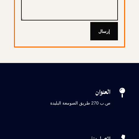
إرسال
العنوان

ص.ب 270 طريق الصومعة البليدة
إتصل بنا