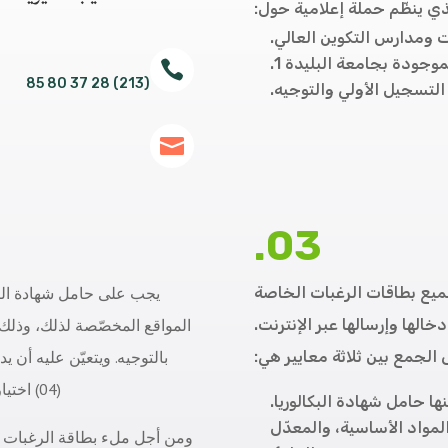
ذي ينظّم حملة إعلامية حول:
 ومدارس التكوين العالي.
جودة بجامعة البليدة 1.

(213) 28 37 80 85
لتسجيل الأولي والتوجيه.

03.
ميع بطاقات الرغبات الخاصة
يجب على حامل شهادة البك
خالها وإرسالها عبر الإنترنت.
المواقع المخصّصة لذلك، وذلك
 الجمع بين ثلاثة معايير هي:
بالتوجيه. ويتعيّن عليه أن 
(04) اختيارات ممكنة، الشعب التي يرغب في التسجيل فيها.
نها حامل شهادة البكالوريا.
المواد الأساسية، والمعدّل
ومن أجل ملء بطاقة الرغبات 