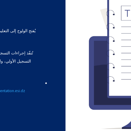
يُفتح الولوج إلى التعل
تُنفّذ إجراءات التس
التسجيل الأولي، وا
ل
entation.esi.dz