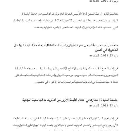
يوليو 26, 2026
|
accueil
بمناسبة الذكرى الرابعة والستين (64) لتأسيس الشرطة الجزائرية، شارك السيد مدير جامعة البليدة 1،
البروفيسور بزينة محمد، صبيحة اليوم الخميس 23 جويلية 2026، في فعاليات إحياء هذه المناسبة الوطنية،
التي احتضنتها قاعة المؤتمرات بولاية البليدة، تحت شعار: «جاهزية عملياتية ببصمة...
منحة دولية للتميز.. طالب من معهد الطيران والدراسات الفضائية بجامعة البليدة 1 يواصل
الدكتوراه في الصين
يوليو 23, 2026
|
accueil
في إطار تشجيع الكفاءات الطلابية وتعزيز الانفتاح الأكاديمي الدولي، استقبل السيد مدير جامعة البليدة 1،
البروفيسور بزينة محمد، الطالب بلعيد صهيب، من معهد الطيران والدراسات الفضائية، بمناسبة تحصله على
منحة دراسية مهطقدمة من الحكومة الصينية لمواصلة دراسات الدكتوراه في تخصص...
جامعة البليدة 1 تشارك في اختتام الطبعة الأولى من التكوينات الجامعية المهنية
يوليو 23, 2026
|
accueil
في إطار تعزيز الشراكة بين الجامعة ومراكز البحث والتطوير، شاركت جامعة البليدة 1 في مراسم اختتام الطبعة
الأولى من برامج الليسانس والماستر المهنية، المنجزة بالشراكة بين جامعة البليدة1 ومركز تطوير التكنولوجيات