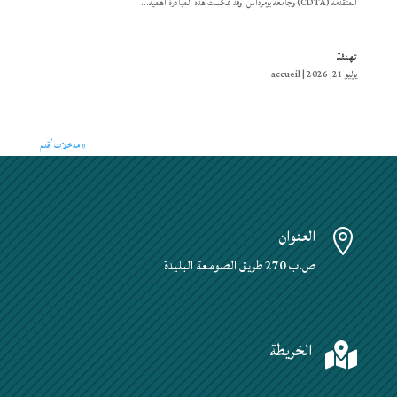
المتقدمة (CDTA) وجامعة بومرداس. وقد عكست هذه المبادرة أهمية...
تهنئة
يوليو 21, 2026
|
accueil
« مدخلات أقدم
العنوان

ص.ب 270 طريق الصومعة البليدة
الخريطة
