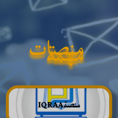
منصات
مهمة
منصةIQRAA