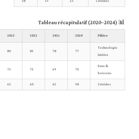
58
33
25
Céréales
📊 Tableau récapitulatif (2020–2024)
2023
2022
2021
2020
Filière
Technologie
80
85
78
77
laitière
Eaux &
75
75
69
70
boissons
65
60
62
58
Céréales