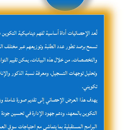
تُعد الإحصائيات أداة أساسية لفهم ديناميكية التكوين 
تسمح برصد تطور عدد الطلبة وتوزيعهم عبر مختلف ا
والتخصصات. من خلال هذه البيانات، يمكن تقييم التوا
وتحليل توجهات التسجيل، ومعرفة نسبة الذكور والإن
تكويني.
يهدف هذا العرض الإحصائي إلى تقديم صورة شاملة وشف
التكوين بالمعهد، ودعم جهود الإدارة في تحسين جودة 
البرامج المستقبلية بما يتماشى مع احتياجات سوق العم