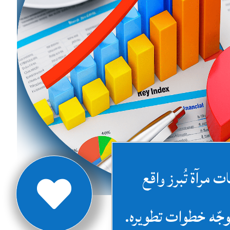
 مرآة تُبرز واقع

وجّه خطوات تطويره.