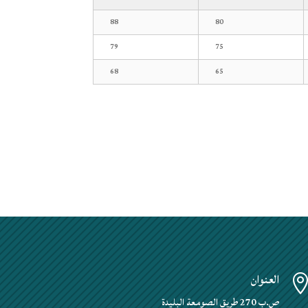
88
80
79
75
68
65
العنوان
ص.ب 270 طريق الصومعة البليدة