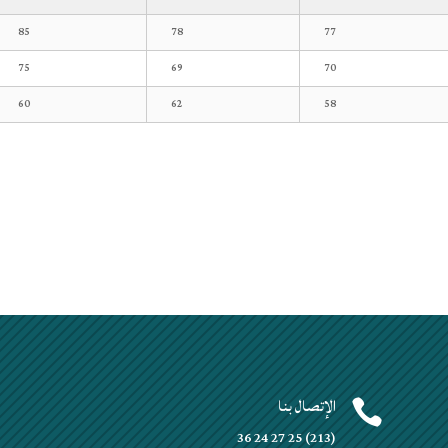
85
78
77
75
69
70
60
62
58
الإتصال بنا


(213) 25 27 24 36