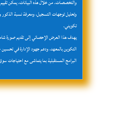
والتخصصات. من خلال هذه البيانات، يمكن تقييم 
وتحليل توجهات التسجيل، ومعرفة نسبة الذكور 
تكويني.
يهدف هذا العرض الإحصائي إلى تقديم صورة شامل
التكوين بالمعهد، ودعم جهود الإدارة في تحسين ج
البرامج المستقبلية بما يتماشى مع احتياجات سوق