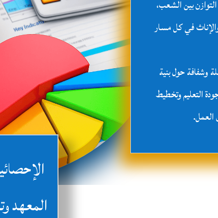
التوازن بين الشعب،
والإناث في كل مسار
ة وشفافة حول بنية
ودة التعليم وتخطيط
 العمل.
الإحصائيات
المعهد وت