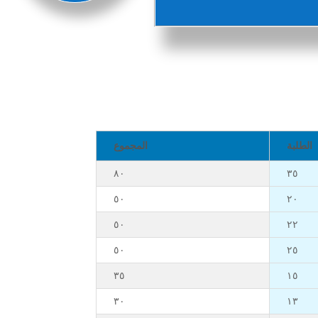
الطلبة
المجموع
٨٠
٣٥
٥٠
٢٠
٥٠
٢٢
٥٠
٢٥
٣٥
١٥
٣٠
١٣