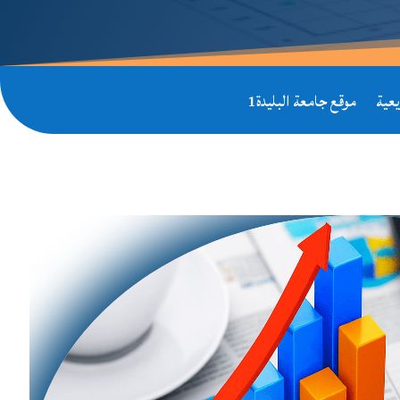
عية
موقع جامعة البليدة1