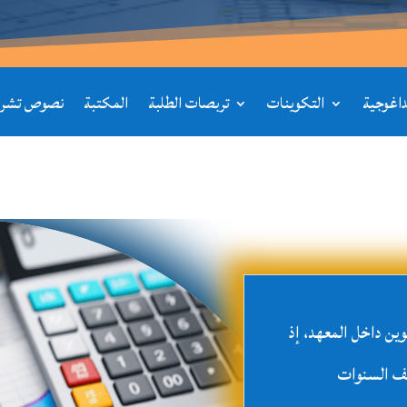
يداغوجية
التكوينات
تربصات الطلبة
المكتبة
نصوص تشري
وين داخل المعهد، إذ
لف السنوات