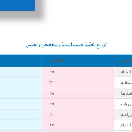
توزيع الطلبة حسب السنة والتخصص والجنس
لتخصص
الطالبات
الغذاء
٤٥
شتقاته
٣٠
تقاتها
٢٨
شروبات
٢٥
زراعية
٢٠
الغذاء
١٧