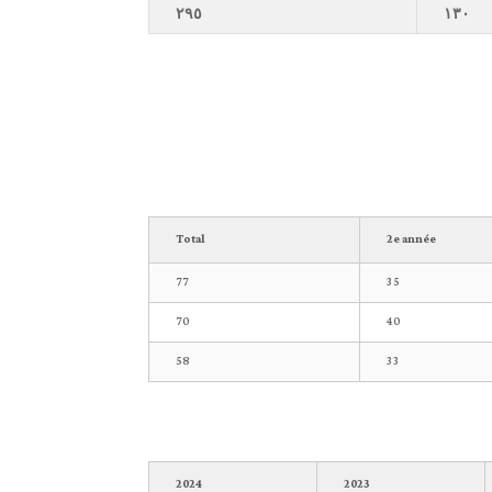
٢٩٥
١٣٠
Total
2e année
77
35
70
40
58
33
2024
2023