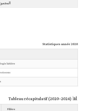
المجموع
Statistiques année 2020
ogie laitière
boissons
s
📊 Tableau récapitulatif (2020–2024)
Filière