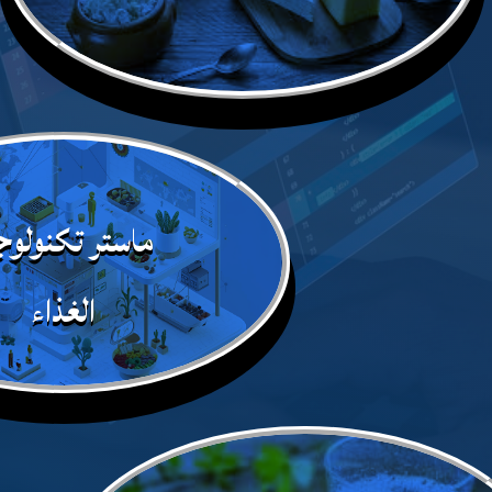
ماستر تكنولوج
الغذاء