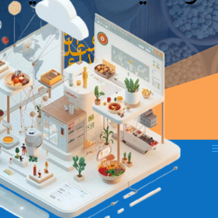
نحو التميز
في علوم
الغذاء ….