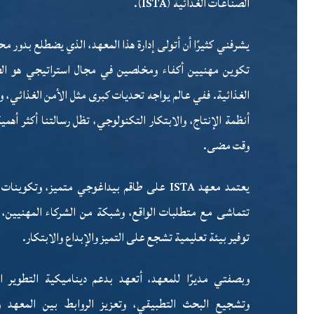
الصناعات الغذائية (ISTA).
يشرفني كثيرًا أن أتولى إدارة هذا المعهد، الذي يضطلع بدور م
تكوين مهنيين أكفاء ومخلصين في مجال استراتيجي هو ال
الغذائية. ففي عالم يواجه تحديات كبرى مثل الأمن الغذائي، و
أنظمة الإنتاج، والابتكار التكنولوجي، تظل رسالتنا أكثر أهمي
وقت مضى.
يعتمد معهد ISTA على طاقم بيداغوجي متميز، وتكوينا
تتماشى مع متطلبات الواقع، وشبكة من الشركاء المهنيين،
توفير بيئة تعليمية تشجع على التميز والإبداع والابتكار.
وبصفتي مديرًا للمعهد، أتعهد بدعم ديناميكية التطوير ا
وتشجيع البحث التطبيقي، وتعزيز الروابط بين المعهد 