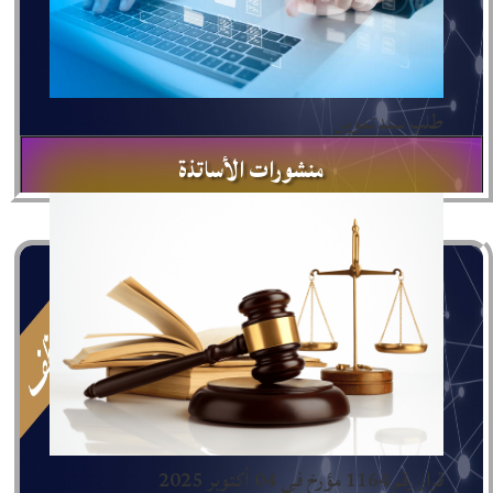
طلب سند تموين
منشورات الأساتذة
تهدف هذه الصفحة إلى عرض
جميع المنشورات العلمية
لأساتذتنا، مع توفير روابط مباشرة لقراءة الأبحاث على
Google Scholar وResearchGate.
المزيد
قرار رقم 1164 مؤرخ في 04 أكتوبر 2025