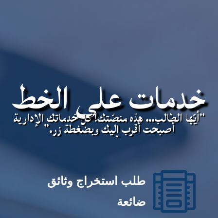
خدمات على الخط
“أيّها الطالب… هذه منصّتك! كل خدماتك الإدارية
أصبحت أقرب إليك وبضغطة زر.”

طلب استخراج وثائق
ضائعة