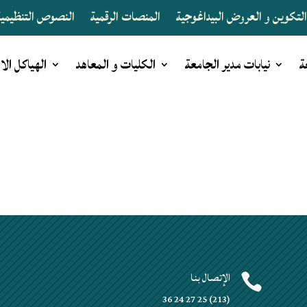
لتكوين و العروض البيداغوجية
المنصات الرقمية
النصوص التنظيمية 
ة
نيابات مدير الجامعة
الكليات و المعاهد
الهياكل الا
الإتصال بنا


(213) 25 27 24 36