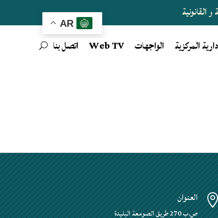
و القانونية
AR
دارية المركزية
الواجهات
Web TV
اتصل بنا
العنوان
ص.ب 270 طريق الصومعة البليدة