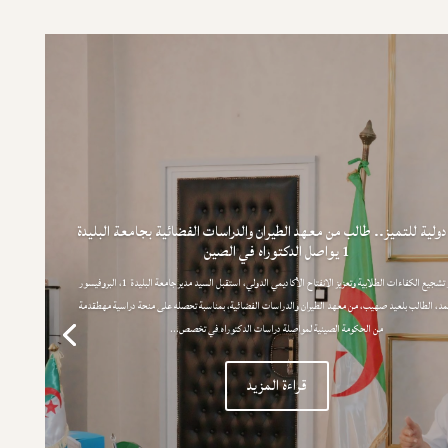
ولية للتميز.. طالب من معهد الطيران والدراسات الفضائية بجامعة البليدة
1 يواصل الدكتوراه في الصين
في إطار تشجيع الكفاءات الطلابية وتعزيز الانفتاح الأكاديمي الدولي، استقبل السيد مدير جامعة البليدة 1، البروفيسور
حمد، الطالب بلعيد صهيب، من معهد الطيران والدراسات الفضائية، بمناسبة تحصله على منحة دراسية مهطقدمة
من الحكومة الصينية لمواصلة دراسات الدكتوراه في تخصص...
قراءة المزيد