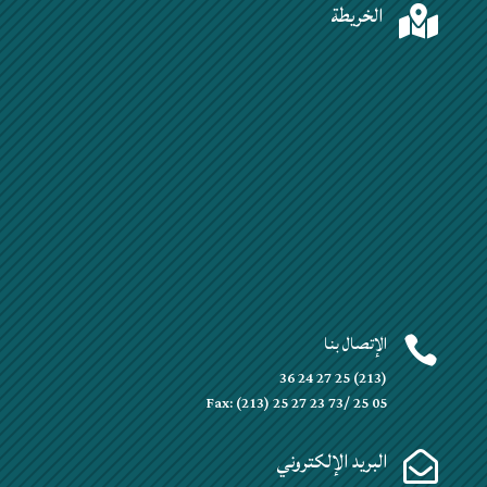
الخريطة

الإتصال بنا

(213) 25 27 24 36
Fax: (213) 25 27 23 73/ 25 05
البريد الإلكتروني
