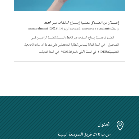
إعــــلان عن انطـــلاق عملــية إيـــداع الملـفات عبـر الخـط
بواسطة ‪
annonces étudiants
,
accueil
|
يونيو 14, 2026
asma rahmani
انطـــلاق عملــية إيـــداع الملـفات عبـر الخـط بالنســـبة للطلــبة الـراغبيـــن فـــي
التسجــيل في السنة الثالثة ليسانس(للطلبة المتحصلين على شهادة الدراسات الجامعية
التطبيقيةDEUA ) في السنة الأولى ماستر فئة 20% في السنة الثانية...
العنوان

ص.ب 270 طريق الصومعة البليدة