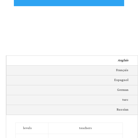
Anglais
Français
Espagnol
German
turc
Russian
levels
teachers