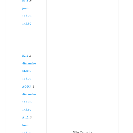
B1.1
jeudi
11h00-
14h30
B2.2
dimanche
8h00-
11h00
AO N3
dimanche
11h00-
14h30
A1.2
lundi
Mlle.Taouche