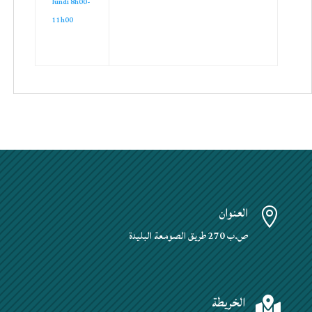
lundi 8h00-
11h00
العنوان

ص.ب 270 طريق الصومعة البليدة
الخريطة
