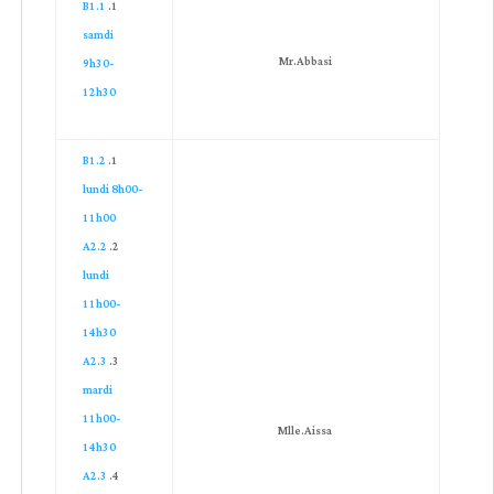
B1.1
samdi
Mr.Abbasi
9h30-
12h30
B1.2
lundi 8h00-
11h00
A2.2
lundi
11h00-
14h30
A2.3
mardi
11h00-
Mlle.Aissa
14h30
A2.3