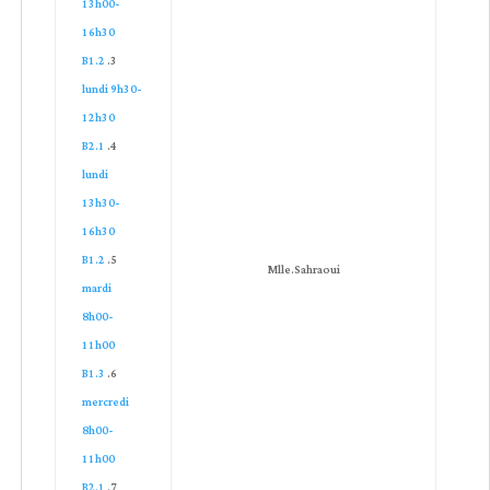
13h00-
16h30
B1.2
lundi 9h30-
12h30
B2.1
lundi
13h30-
16h30
B1.2
Mlle.Sahraoui
mardi
8h00-
11h00
B1.3
mercredi
8h00-
11h00
B2.1