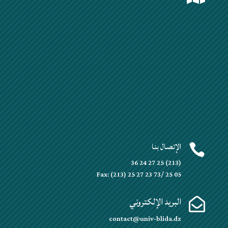
الإتصال بنا

(213) 25 27 24 36
Fax: (213) 25 27 23 73/ 25 05
البريد الإلكتروني

contact@univ-blida.dz