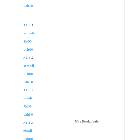
12h30
A2.1
samedi
8h00-
11h00
A2.3
samedi
11h00-
14h30
A2.1
mardi
9h30-
12h30
Mlle.Boulahbale
A1.2
mardi
13h00-