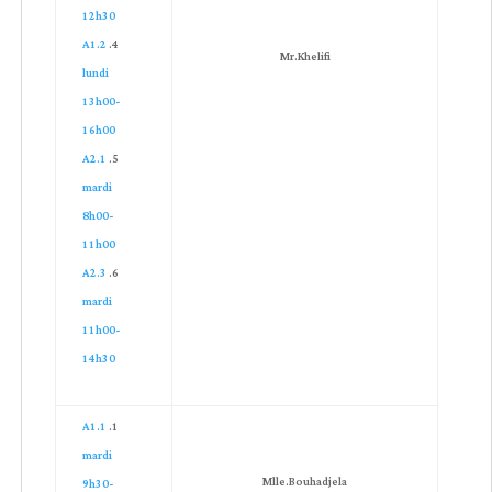
12h30
A1.2
Mr.Khelifi
lundi
13h00-
16h00
A2.1
mardi
8h00-
11h00
A2.3
mardi
11h00-
14h30
A1.1
mardi
Mlle.Bouhadjela
9h30-