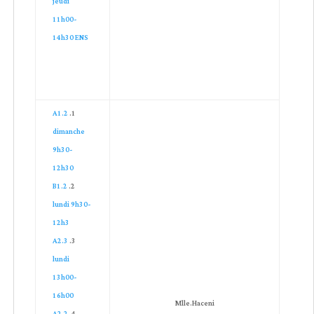
jeudi
11h00-
14h30 ENS
A1.2
dimanche
9h30-
12h30
B1.2
lundi 9h30-
12h3
A2.3
lundi
13h00-
16h00
Mlle.Haceni