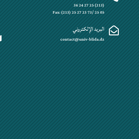
(213) 25 27 24 36
Fax: (213) 25 27 23 73/ 25 05
البريد الإلكتروني


contact@univ-blida.dz