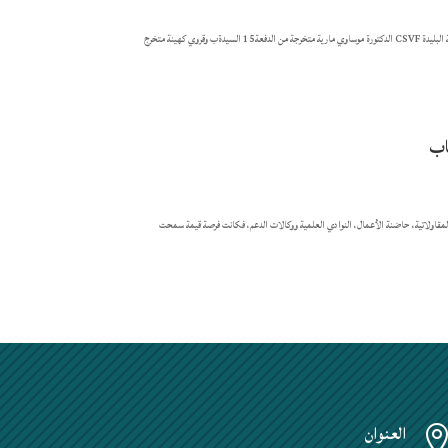
يتشرف مركز تطوير المقاولاتية لجامعة البليدة 1 بتهنئة كل من السيدات الآتية أسمائهن بمناسبة ظفرهن بموافقة لجنة إنتقاء وتمويل المشاريع لولاية البليدة CSVF الدكتورة موساوي مارية متخرجة من الدفعة15 السيدةب وقروي كهينة متخرج
اب
ة مركز تطوير المقاولاتية، حاضنة الأعمال، النوادي العلمية ووكالات الدعم، فكانت فرصة قيمة سمحت
العنوان