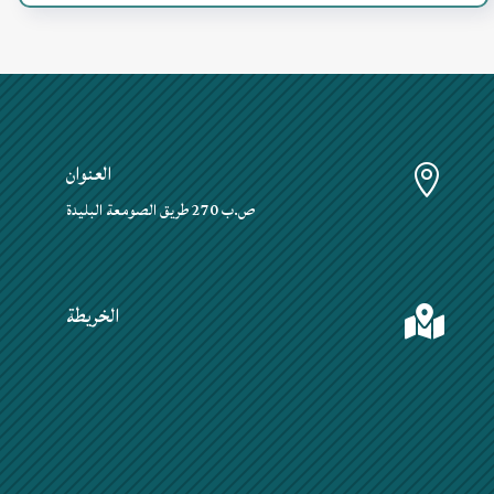
العنوان

ص.ب 270 طريق الصومعة البليدة
الخريطة
