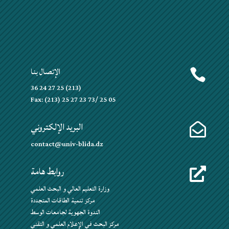
الإتصال بنا

(213) 25 27 24 36
Fax: (213) 25 27 23 73/ 25 05
البريد الإلكتروني

contact@univ-blida.dz
روابط هامة

وزارة التعليم العالي و البحث العلمي
مركز تنمية الطاقات المتجددة
الندوة الجهوية لجامعات الوسط
مركز البحث في الإعلام العلمي و التقني