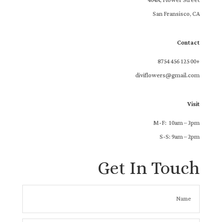
404A, Flower Street
San Fransisco, CA
Contact
+00 125 456 8754
diviflowers@gmail.com
Visit
M-F: 10am – 3pm
S-S: 9am – 2pm
Get In Touch