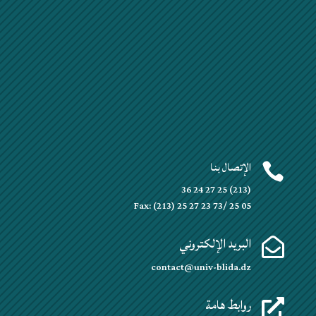
الإتصال بنا

(213) 25 27 24 36
Fax: (213) 25 27 23 73/ 25 05
البريد الإلكتروني

contact@univ-blida.dz
روابط هامة
