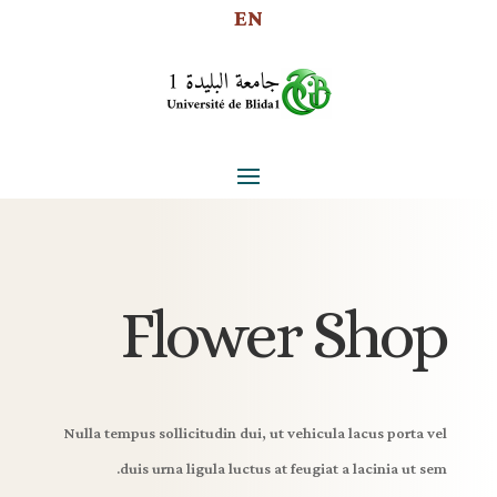
EN
Flower Shop
Nulla tempus sollicitudin dui, ut vehicula lacus porta vel
duis urna ligula luctus at feugiat a lacinia ut sem.