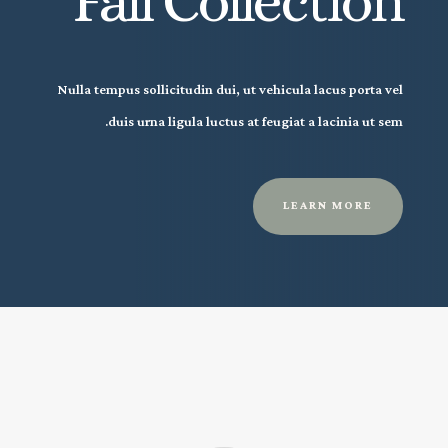
Fall Collection
Nulla tempus sollicitudin dui, ut vehicula lacus porta vel
duis urna ligula luctus at feugiat a lacinia ut sem.
LEARN MORE