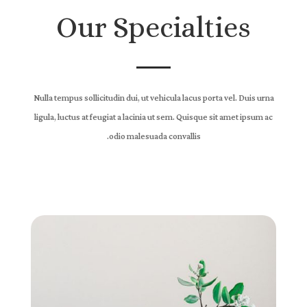
Our Specialties
Nulla tempus sollicitudin dui, ut vehicula lacus porta vel. Duis urna
ligula, luctus at feugiat a lacinia ut sem. Quisque sit amet ipsum ac
odio malesuada convallis.