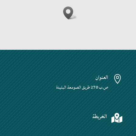
العنوان

ص.ب 270 طريق الصومعة البليدة
الخريطة
