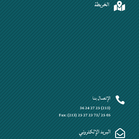
الخريطة

الإتصال بنا

(213) 25 27 24 36
Fax: (213) 25 27 23 73/ 25 05
البريد الإلكتروني
