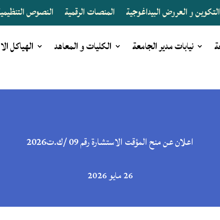
لتكوين و العروض البيداغوجية
المنصات الرقمية
النصوص التنظيمية 
ة
نيابات مدير الجامعة
الكليات و المعاهد
الهياكل الا
اعلان عن منح المؤقت الاستشارة رقم 09 /ك.ت2026
26 مايو 2026