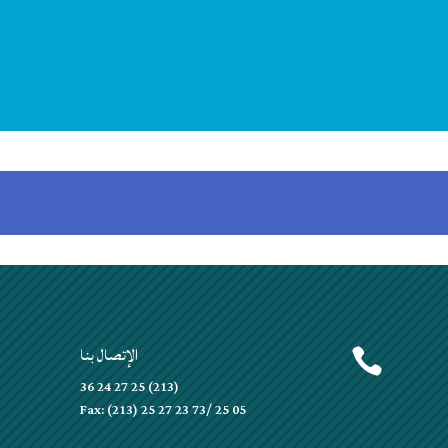
الإتصال بنا


(213) 25 27 24 36
Fax: (213) 25 27 23 73/ 25 05