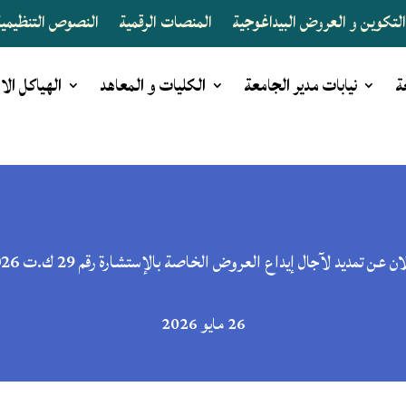
لتكوين و العروض البيداغوجية
المنصات الرقمية
النصوص التنظيمية 
ة
نيابات مدير الجامعة
الكليات و المعاهد
الهياكل الا
ن عن تمديد لآجال إيداع العروض الخاصة بالإستشارة رقم 29 ك.ت 2026
26 مايو 2026