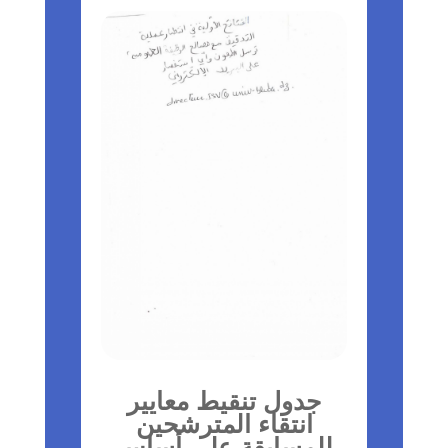
جدول تنقيط معايير
انتقاء المترشحين
للمسابقة على أساس