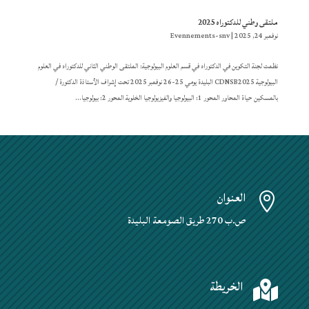
ملتقى وطني للدكتوراه 2025
نوفمبر 24, 2025
|
Evennements-snv
نظمت لجنة التكوين في الدكتوراه في قسم العلوم البيولوجية: الملتقى الوطني الثاني للدكتوراه في العلوم
البيولوجية CDNSB2025 البليدة يومي 25-26 نوفمبر 2025 تحت إشراف الأستاذة الدكتورة /
بالمسكين حياة المحاور المحور 1: البيولوجيا والفيزيولوجيا الخلوية المحور 2: بيولوجيا...
العنوان

ص.ب 270 طريق الصومعة البليدة
الخريطة
