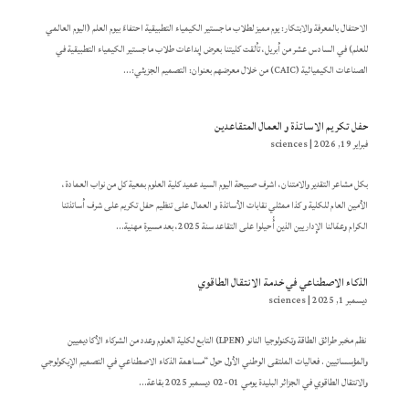
الاحتفال بالمعرفة والابتكار: يوم مميز لطلاب ماجستير الكيمياء التطبيقية احتفاءً بيوم العلم (اليوم العالمي
للعلم) في السادس عشر من أبريل، تألقت كليتنا بعرض إبداعات طلاب ماجستير الكيمياء التطبيقية في
الصناعات الكيميائية (CAIC) من خلال معرضهم بعنوان: التصميم الجزيئي:...
حفل تكريم الاساتذة و العمال المتقاعدين
فبراير 19, 2026
|
sciences
بكل مشاعر التقدير والامتنان، اشرف صبيحة اليوم السيد عميد كلية العلوم بمعية كل من نواب العمادة،
الأمين العام للكلية و كذا ممثلي نقابات الأساتذة و العمال على تنظيم حفل تكريم على شرف أساتذتنا
الكرام وعمّالنا الإداريين الذين أُحيلوا على التقاعد سنة 2025، بعد مسيرة مهنية...
الذكاء الاصطناعي في خدمة الانتقال الطاقوي
ديسمبر 1, 2025
|
sciences
نظم مخبر طرائق الطاقة وتكنولوجيا النانو (LPEN) التابع لكلية العلوم وعدد من الشركاء الأكاديميين
والمؤسساتيين . فعاليات الملتقى الوطني الأول حول “مساهمة الذكاء الاصطناعي في التصميم الإيكولوجي
والانتقال الطاقوي في الجزائر البليدة يومي 01-02 ديسمبر 2025 بقاعة...