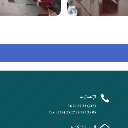
الإتصال بنا


(213) 25 27 24 36
Fax: (213) 25 27 23 73/ 25 05
البريد الإلكتروني