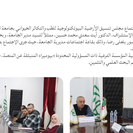
والاستشراف، الدكتور آيت سعدي محمد حسين، ممثلاً للسيد مدير الجامعة، و
يسور بلعلى رضا، وذلك بقاعة اجتماعات مديرية الجامعة، حيث جرى الاجتماع ب
.
 المؤسسة الفرعية ذات المسؤولية المحدودة «بيوميرا» المنبثقة عن المنصة،
م البحث العلمي والتثمين.