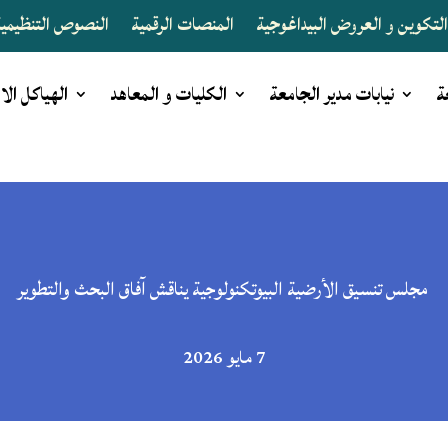
لتكوين و العروض البيداغوجية
المنصات الرقمية
النصوص التنظيمية 
ة
نيابات مدير الجامعة
الكليات و المعاهد
الهياكل الا
مجلس تنسيق الأرضية البيوتكنولوجية يناقش آفاق البحث والتطوير
7 مايو 2026