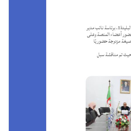
انعقد يوم 05 ماي 2026 اجتماع مجلس تنسيق الأرضية البيوتكنولوجية للطب والتكاثر الحيواني بجامعة البليدة1، برئاسة نائب مدير
بحضور أعضاء المنصة وعلى
صيغة مزدوجة حضوريًا
 حيث تم مناقشة سبل