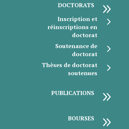
9
DOCTORATS
Inscription et
5
réinscriptions en
doctorat
Soutenance de
5
doctorat
Thèses de doctorat
5
soutenues
9
PUBLICATIONS
9
BOURSES