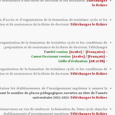
 de soutenance d’une
thèse de doctorat et ses modalités.
Télécharger
le
fichier
és d’accès et d’organisation de la formation de troisième cycle et les
ion et de soutenance de la thèse de doctorat.
Télécharger le fichier
’organisation de la formation de troisième cycle et les conditions de
préparation et de
soutenance de la thèse de doctorat.
Télécharger :
êté
version
[Arabe]
/
[Française]
– l’arr
[Arabe]
/
[Français]
– Carnet Doctorant version
[AR et FR]
– Grille d’évaluation
organisation de la formation de troisième cycle et les conditions de
ion et de soutenance de la thèse de doctorat.
Télécharger le fichier
itation les
établissements de l’enseignement supérieur à assurer la
ixant le nombre de places pédagogiques ouvertes au titre de l’année
universitaire 2022-2023.
Télécharger le fichier
 transverses en vue de renforcer la formation du 3ème cycle dans les
établissements
d’enseignement supérieur.
Télécharger le fichier