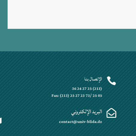
الإتصال بنا


(213) 25 27 24 36
Fax: (213) 25 27 23 73/ 25 05
البريد الإلكتروني


contact@univ-blida.dz