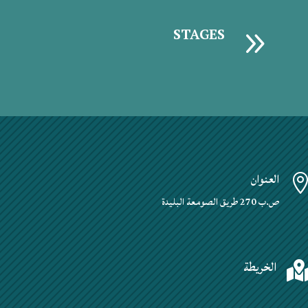
9
STAGES
العنوان
ص.ب 270 طريق الصومعة البليدة
الخريطة