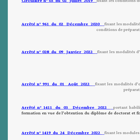
Circulaire
n°
03 du 02 Juillet 2019
fixant les conditions
A
rrêté n°
961 du 02 Décembre 2020
fixant les modalit
conditions de
préparat
A
rrêté n°
028 du 09 Janvier 2022
fixant les modalités d
A
rrêté n°
991 du 01 A
oût
2022
fixant les modalités d’
préparat
A
rrêté n°
1411 du 03 Décembre 2022
portant habil
formation en vue de l’obtention du diplôme de doctorat et f
A
rrêté n°
1419 du 24 Décembre 2022
fixant les modules