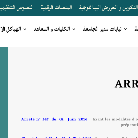
لتكوين و العروض البيداغوجية
المنصات الرقمية
النصوص التنظيمية 
ة
نيابات مدير الجامعة
الكليات و المعاهد
الهياكل الا
ARR
A
rrêté n°
547 du 02 Juin 2016
fixant les modalités d’
préparat