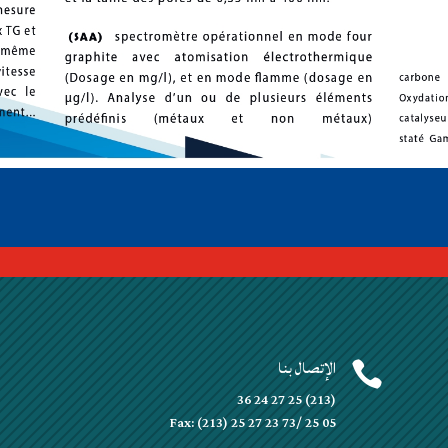
الإتصال بنا


(213) 25 27 24 36
Fax: (213) 25 27 23 73/ 25 05