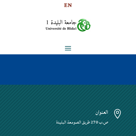
EN
العنوان

ص.ب 270 طريق الصومعة البليدة