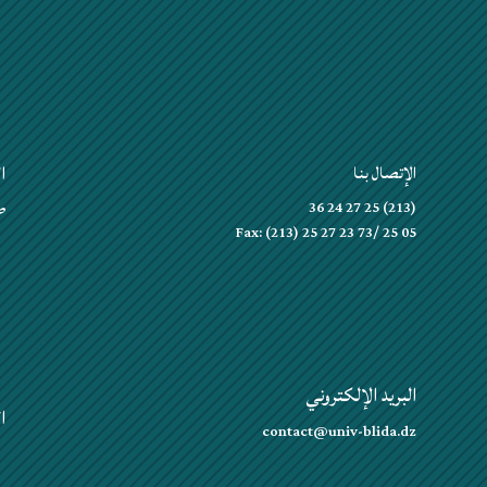
ا
الإتصال بنا
(213) 25 27 24 36
ص.ب 0
Fax: (213) 25 27 23 73/ 25 05
البريد الإلكتروني
ا
contact@univ-blida.dz