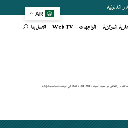
و القانونية
AR
دارية المركزية
الواجهات
Web TV
اتصل بنا
الجودة مسؤولية الجميع! هل ترغبون في معرفة كيف تلتزم جامعة سعد دحلب البليدة 1 بمسار التحسين المستمر؟ انضموا إلينا في صبيحة مخصصة للتبادل والنقاش حول معيار الجودة ISO 9001:2015. في البرنامج: فهم تحديات إدارة