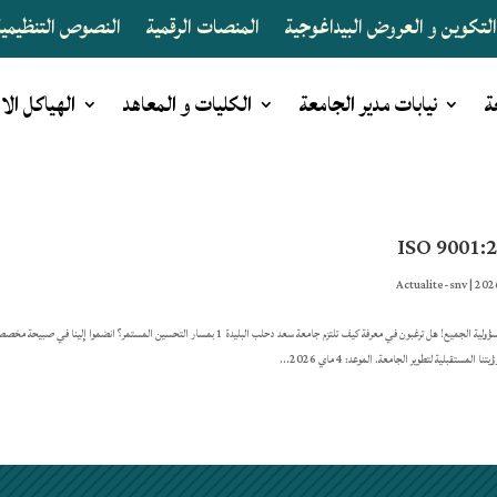
لتكوين و العروض البيداغوجية
المنصات الرقمية
النصوص التنظيمية 
ة
نيابات مدير الجامعة
الكليات و المعاهد
الهياكل الا
ISO 9001:
Actualite-snv
|
نا المستقبلية لتطوير الجامعة. الموعد: 4 ماي 2026...