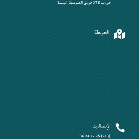
ص.ب 270 طريق الصومعة البليدة
الخريطة

الإتصال بنا

(213) 25 27 24 36