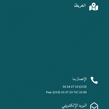
الخريطة

الإتصال بنا

(213) 25 27 24 36
Fax: (213) 25 27 23 73/ 25 05
البريد الإلكتروني
