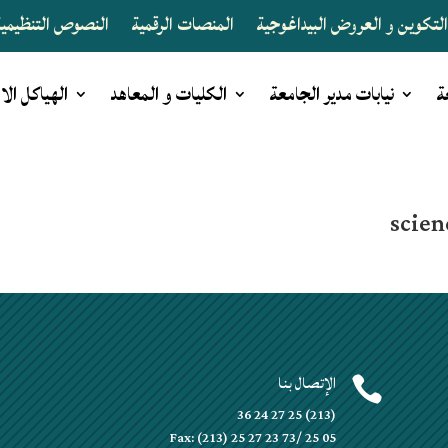
لتكوين و العروض البيداغوجية
المنصات الرقمية
النصوص التنظيمية 
ة
نيابات مدير الجامعة
الكليات و المعاهد
الهياكل الا
scien
الإتصال بنا


(213) 25 27 24 36
Fax: (213) 25 27 23 73/ 25 05