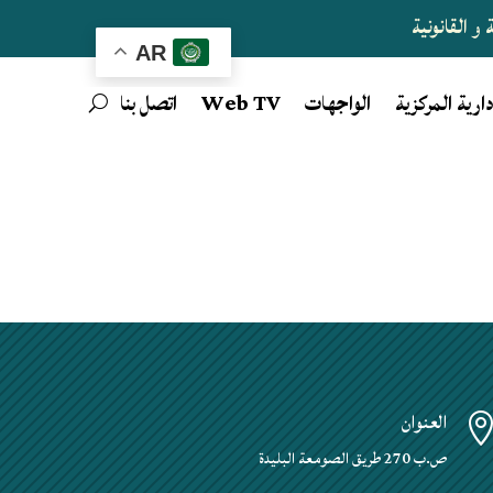
و القانونية
AR
دارية المركزية
الواجهات
Web TV
اتصل بنا
العنوان
ص.ب 270 طريق الصومعة البليدة