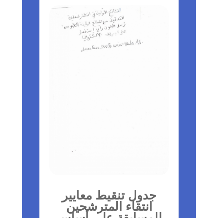
جدول تنقيط معايير
انتقاء المترشحين
للمسابقة على أساس