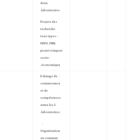
deux
laboratoires.
•Projets de
recherche
tous types :
PRFU, PNR,
projet à impact
socio-
économique.
· Echange de
connaissance
et de
compétences
entre les 2
laboratoires.
·
Organisation
en commun