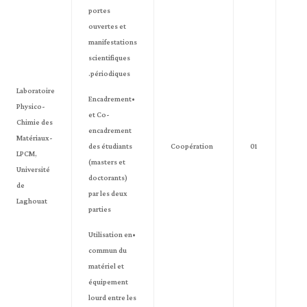
portes
ouvertes et
manifestations
scientifiques
périodiques.
Laboratoire
•Encadrement
Physico-
et Co-
Chimie des
encadrement
Matériaux-
des étudiants
Coopération
01
LPCM,
(masters et
Université
doctorants)
de
par les deux
Laghouat
parties
•Utilisation en
commun du
matériel et
équipement
lourd entre les