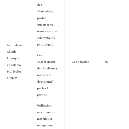
des
séminaires,
portes
ouvertes et
manifestations
scientifiques
périodiques
Laboratoire
Chimie
· Co-
Physique
encadrement
Coopération
02
des Macro-
des étudiants (
Molécules-
masters et
LCPMM
doctorants)
par les 2
parties
· Utilisation
en commun du
matériel et
équipement