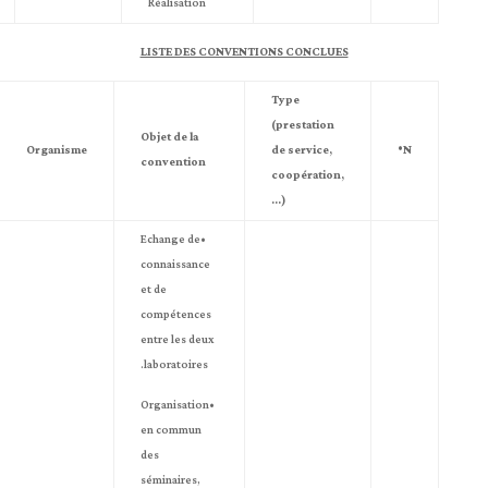
Réalisation
LISTE DES CONVENTIONS CONCLUES
Type
(prestation
Objet de la
Organisme
de service,
N°
convention
coopération,
…)
•Echange de
connaissance
et de
compétences
entre les deux
laboratoires.
•Organisation
en commun
des
séminaires,