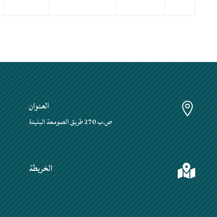
العنوان

ص.ب 270 طريق الصومعة البليدة
الخريطة
