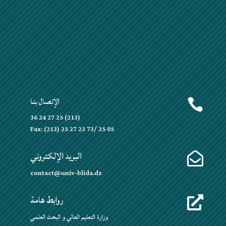
الإتصال بنا

(213) 25 27 24 36
Fax: (213) 25 27 23 73/ 25 05
البريد الإلكتروني

contact@univ-blida.dz
روابط هامة

وزارة التعليم العالي و البحث العلمي