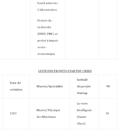
lourd entre les
2 laboratoires
· Projets de
recherche
(PRFU, PNR ) et
projet à impact
socio-
économique
LISTE DES PROJETS STARTUP CREES
Intitulé
Date de
Master/Spécialité
du projet
N°
création
Startup
Le verre
Master/ Physique
Intelligent
2023
01
des Matériaux
(Smart
Glace)