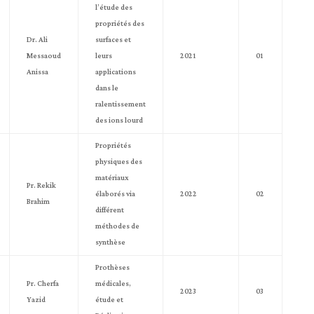
l’étude des
propriétés des
Dr. Ali
surfaces et
Messaoud
leurs
2021
01
Anissa
applications
dans le
ralentissement
des ions lourd
Propriétés
physiques des
matériaux
Pr. Rekik
élaborés via
2022
02
Brahim
différent
méthodes de
synthèse
Prothèses
Pr. Cherfa
médicales,
2023
03
Yazid
étude et