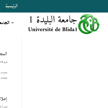
الرئيسية
ا
الجامع
المنص
فبراير 18, 2026
very...
إعلان
فبراير 17, 2026