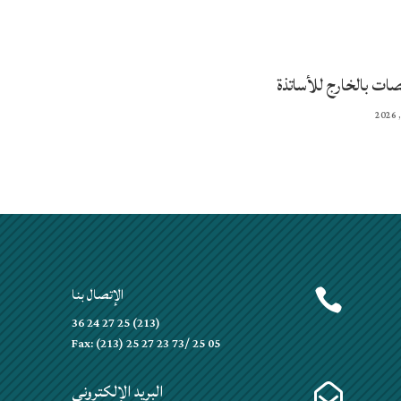
صات بالخارج للأساتذة
الإتصال بنا


(213) 25 27 24 36
Fax: (213) 25 27 23 73/ 25 05
البريد الإلكتروني
