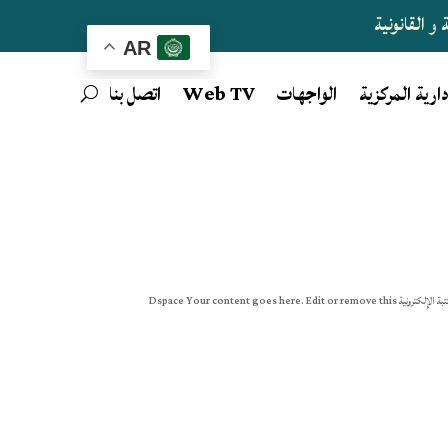
و القانونية
AR
دارية المركزية
الواجهات
Web TV
اتصل بنا
منصات رقمية خاصة بالأساتذة توفر هذه الصفحة أهم المنصات الرقمية الضرورية للأساتذة الجامعيين أهم المنصات Progres StartUp المكتبة الإلكترونية Dspace Your content goes here. Edit or remove this