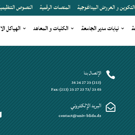
لتكوين و العروض البيداغوجية
المنصات الرقمية
النصوص التنظيمية 
ة
نيابات مدير الجامعة
الكليات و المعاهد
الهياكل الا
الإتصال بنا


(213) 25 27 24 36
Fax: (213) 25 27 23 73/ 25 05
البريد الإلكتروني


contact@univ-blida.dz