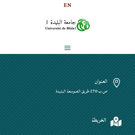
EN
العنوان

ص.ب 270 طريق الصومعة البليدة
الخريطة
