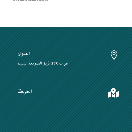
العنوان

ص.ب 270 طريق الصومعة البليدة
الخريطة
