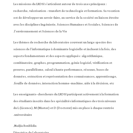
Les missions du LRDSI s’articulent autour de trois axes principaux :
recherche, valorisation – transfert de technologie et formation. Sa vocation
est de développer un savoir-faire, au service de la société en liaison étroite
avec les disciplines Ingénierie, Sciences Humaines et Sociales, Sciences de
l’environnement et Sciences de la Vie.
Les thèmes de recherche du laboratoire couvrent un large spectre des
sciences de l’informatique à dominante logicielle et incluent à la fois, des
aspects fondamentaux et des aspects appliqués : algorithmique,
combinatoire, graphes, programmation, génie logiciel, vérification et
preuves, parallélisme, calcul à haute performance, réseaux, bases de
données, extraction et représentation des connaissances, apprentissage,
fouille de données, interaction homme-machine, aide à la décision, etc.
Les enseignants-chercheurs du LRDSI participent activement à la formation
des étudiants inscrits dans les spécialités informatiques des trois niveaux
du L (Licence), M (Master) et D (Doctorat) mis en place à chaque rentrée
universitaire.
Nadjia Benblidia,
Directrice du Laboratoire