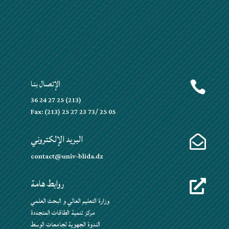
الإتصال بنا

(213) 25 27 24 36
Fax: (213) 25 27 23 73/ 25 05
البريد الإلكتروني

contact@univ-blida.dz
روابط هامة

وزارة التعليم العالي و البحث العلمي
مركز تنمية الطاقات المتجددة
الندوة الجهوية لجامعات الوسط