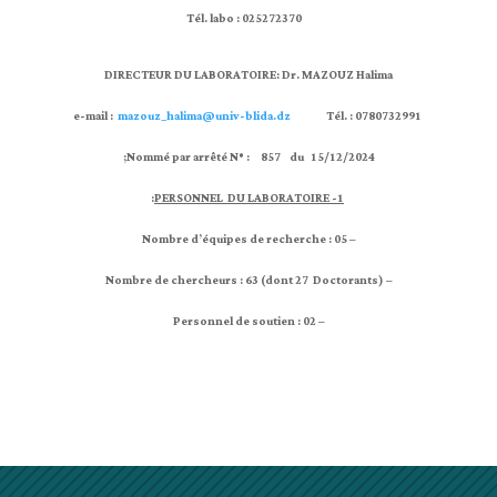
Tél. labo : 025272370
DIRECTEUR DU LABORATOIRE:
Dr. MAZOUZ Halima
mazouz_halima@univ-blida.dz
Tél. :
0780732991
e-mail :
Nommé par arrêté N° :
857 du 15/12/2024;
:
1- PERSONNEL DU LABORATOIRE
– Nombre d’équipes de recherche : 05
– Nombre de chercheurs : 63 (dont 27 Doctorants)
– Personnel de soutien : 02