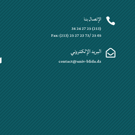
الإتصال بنا


(213) 25 27 24 36
Fax: (213) 25 27 23 73/ 25 05
البريد الإلكتروني


contact@univ-blida.dz