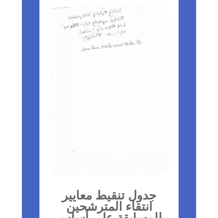
جدول تنقيط معايير
انتقاء المترشحين
للمسابقة على أساس