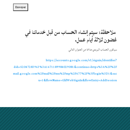
ملاحظة: سيتم إنشاء الحساب من قبل خدماتنا في
غضون ثلاثة أيام عمل.
سيكون الحساب البريدي متاحًا من العنوان التالي
https://accounts.google.com/v3/signin/identifier?
dsh=S2047283963%3A1671189984029081&continue=https%3A%2F%2F
mail.google.com%2Fmail%2Fmu%2Fmp%2F677%2F%3Flogin%3D1&sac
u=1&flowName=GlifWebSignIn&flowEntry=AddSession