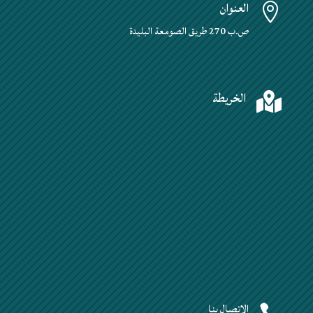
العنوان

ص.ب 270 طريق الصومعة البليدة
الخريطة

الإتصال بنا