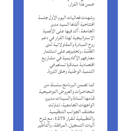
ضمن هذا القرار.
وشهدت فعاليات اليوم الأول جلسة
افتتاحية ألقاها السيد مدير
الجامعة، أكد فيها على الأهمية
الاستراتيجية لهذا القرار في دعم
روح المبادرة والمقاولاتية لدى
الطلبة، وتحفيزهم على استثمار
معارفهم الأكاديمية في مشاريع
اقتصادية مبتكرة تساهم في
التنمية الوطنية وخلق الثروة.
كما تضمن البرنامج سلسلة من
المحاضرات والعروض التوضيحية
قدّمها السادة والسيدات مديرو
الواجهات الجامعية، تناولت
مختلف الجوانب التنظيمية
والتطبيقية للقرار 1275، مع شرح
آليات التسجيل، المرافقة، والتأطير