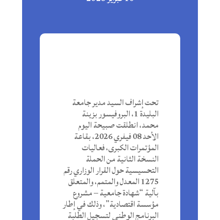
تحت إشراف السيد مدير جامعة
البليدة 1، البروفيسور بزينة
محمد، انطلقت صبيحة اليوم
الأحد 08 فيفري 2026، بقاعة
المؤتمرات الكبرى، فعاليات
النسخة الثانية من الحملة
التحسيسية حول القرار الوزاري رقم
1275 المعدل والمتمم، والمتعلق
بآلية “شهادة جامعية – مشروع
مؤسسة اقتصادية”، وذلك في إطار
البرنامج الوطني لتسجيل الطلبة