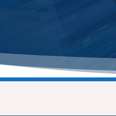
عية
موقع جامعة البليدة1