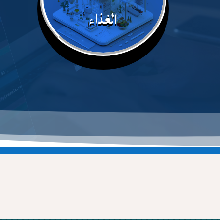
الغذاء
يداغوجية
التكوينات
تربصات الطلبة
المكتبة
نصوص تشري