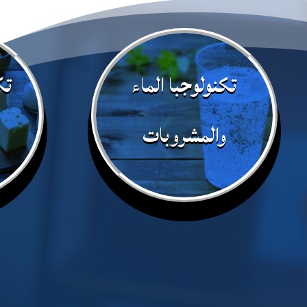
تكنولوجبا الماء
تك
والمشروبات