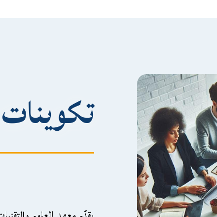
تكوينات غ
يقدّم معهد العلوم والتقن